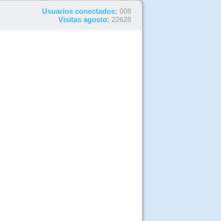
Usuarios conectados:
008
Visitas agosto:
22628