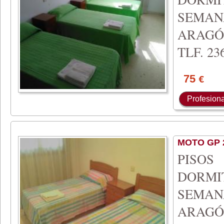
SEMA
ARAGÓ
TLF. 236
75
€
Profesiona
MOTO GP 
PISO
DORMI
SEMA
ARAGÓ