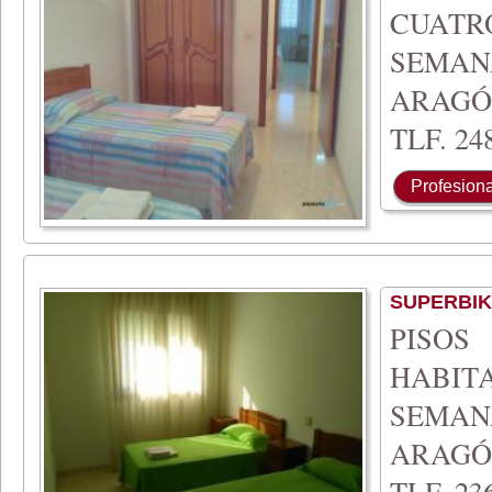
CUATR
SEMAN
ARAGÓ
TLF. 248
Profesiona
SUPERBIK
PISO
HABIT
SEMAN
ARAGÓ
TLF. 236