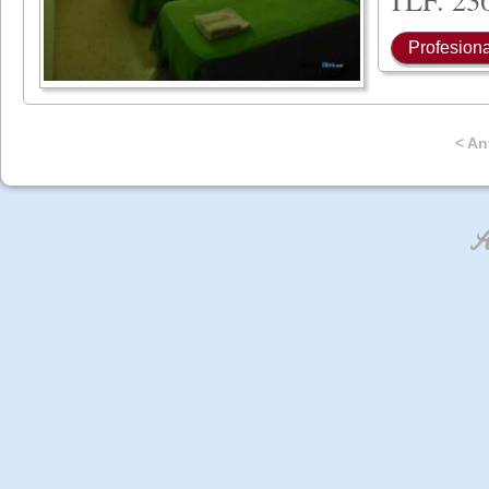
Profesiona
< An
An