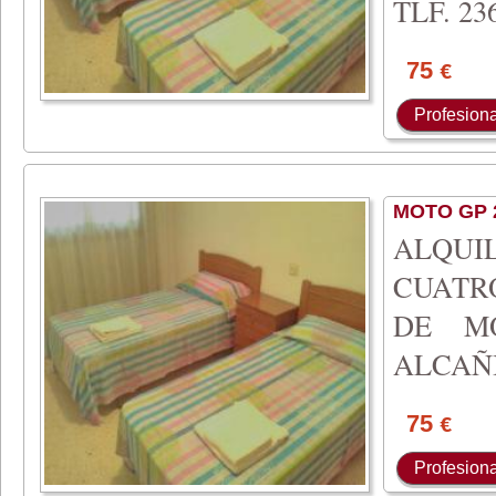
TLF. 236
75
€
Profesiona
MOTO GP 
ALQUI
CUATR
DE M
ALCAÑI
75
€
Profesiona