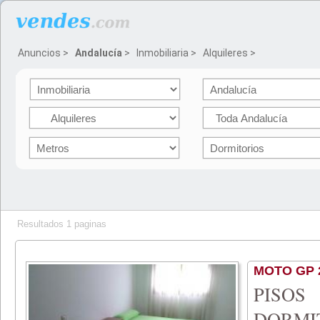
Anuncios
>
Andalucía
>
Inmobiliaria
>
Alquileres
>
Resultados 1 paginas
MOTO GP 
PISO
DORMI