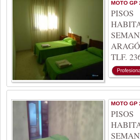
MOTO GP 
PISO
HABIT
SEMA
ARAGÓ
TLF. 236
Profesiona
MOTO GP 
PISO
HABIT
SEMA