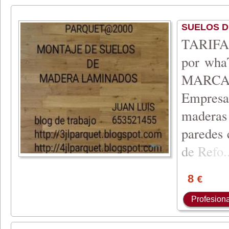
SUELOS 
TARIFA 
por wh
MARCA
Empresa 
maderas 
paredes 
d
e
Re
fo
.
8
€
Profesiona