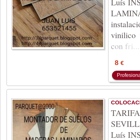
Luís I
LAMIN
instala
vinilico
c
on
f
ri
...
8
€
Profesiona
COLOCAC
TARIFA 
SEVILLA
Luís I