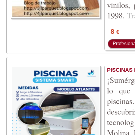
vinilos,
199
8.
T
r
8
€
Profesiona
PISCINAS
¡Sumérge
lo que 
piscina
descubr
tecnolo
Molina,