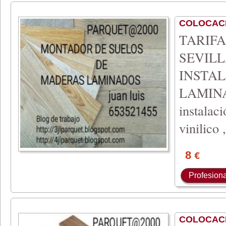
COLOCAC
TARIF
SEVILL
INSTA
LAMIN
instalac
vinilico 
8
€
Profesiona
COLOCAC