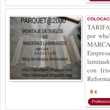
COLOCAC
TARIFA 
por wh
MARCA
Empresa 
laminado
con fri
Reforma
9
€
Profesiona