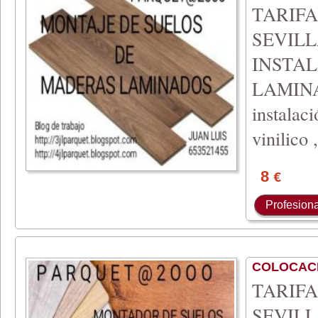
TARIF
SEVILL
INSTA
LAMIN
instalac
vinilico 
8
€
Profesiona
COLOCAC
TARIFA 
SEVILLA