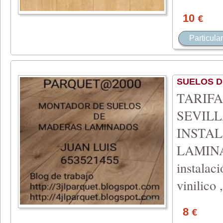
10
€
Particular
SUELOS 
TARIF
SEVILL
INSTA
LAMIN
instalac
vinilico 
8
€