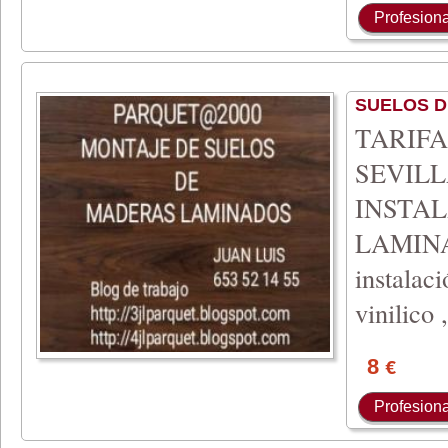
Profesiona
SUELOS 
TARIF
SEVILL
INSTA
LAMIN
instalac
vinilico 
8
€
Profesiona