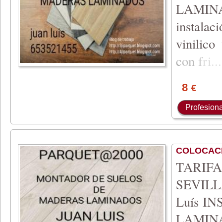
LAMIN
instala
vinilico
c
on
f
ri
...
8
€
Profesiona
COLOCAC
TARIFA 
SEVILLA
Luís I
LAMIN