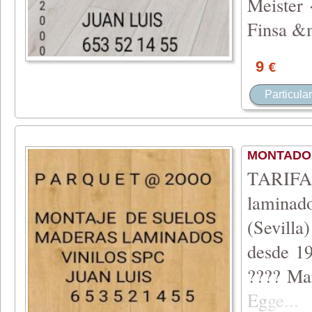
Meister 
Finsa &
9
€
Particular
MONTADOR
TARIFA 
laminad
(Sevilla
desde 19
???? Ma
Eg
ge
...