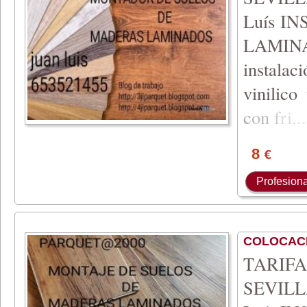
Luís I
LAMIN
instala
vinilico
c
on
f
ri
...
8
€
Profesiona
COLOCAC
TARIFA 
SEVILLA