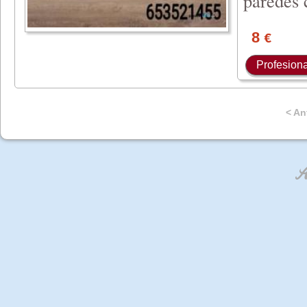
paredes 
8
€
Profesiona
< An
An