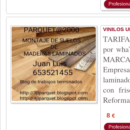
Profesiona
VINILOS 
TARIFA 
por wh
MARCA
Empresa 
laminado
con fri
Reforma
8
€
Profesiona