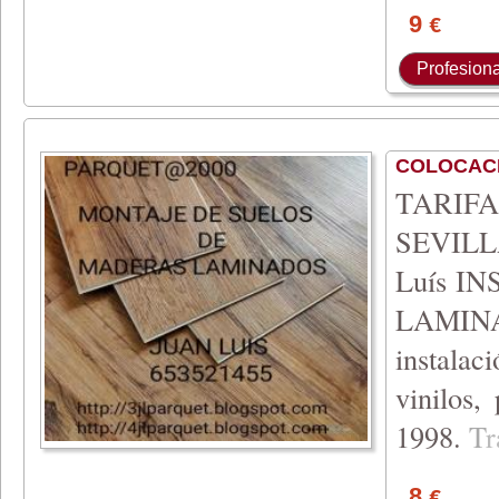
9
€
Profesiona
COLOCAC
TARIFA 
SEVILLA
Luís I
LAMIN
instala
vinilos,
199
8.
T
r
8