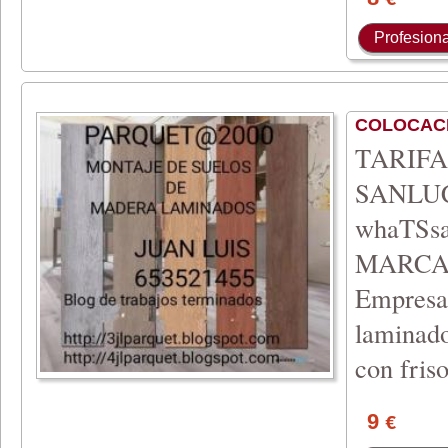
€
Profesiona
COLOCAC
TARIFA 
SANLU
whaTSs
MARCA
Empresa 
laminado
con fris
9
€