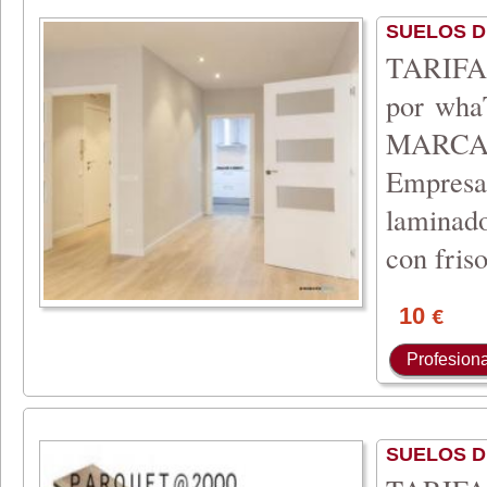
SUELOS 
TARIFA 
por wh
MARCA
Empresa 
laminado
con fris
10
€
Profesiona
SUELOS 