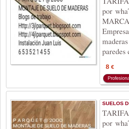
TARIFA 
por wh
MARCA
Empresa 
maderas 
paredes 
8
€
Profesiona
SUELOS 
TARIFA 
por wh