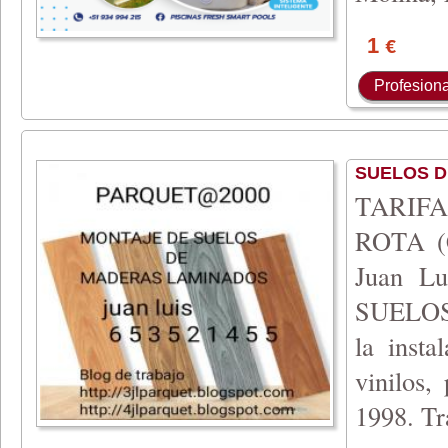
1
€
Profesiona
SUELOS 
TARIFA 
ROTA (C
Juan 
SUELOS
la insta
vinilos,
1998. T