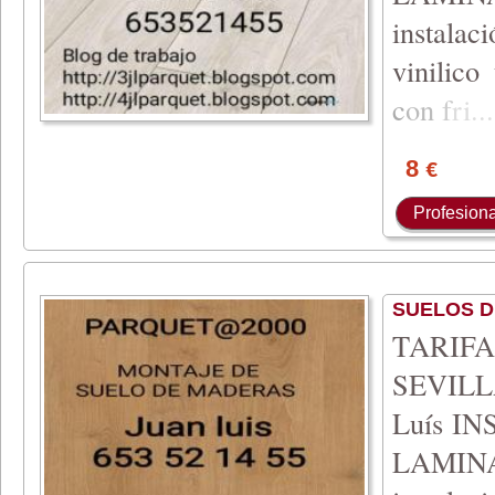
instala
vinilico
c
on
f
ri
...
8
€
Profesiona
SUELOS 
TARIFA 
SEVILLA
Luís I
LAMIN