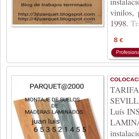
instala
vinilos,
199
8.
T
r
8
€
Profesiona
COLOCAC
TARIFA 
SEVILLA
Luís I
LAMIN
instala