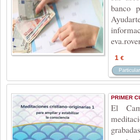
banco p
Ayudar
inform
eva.rov
1
€
Particular
PRIMER C
El Cam
meditaci
grabadas