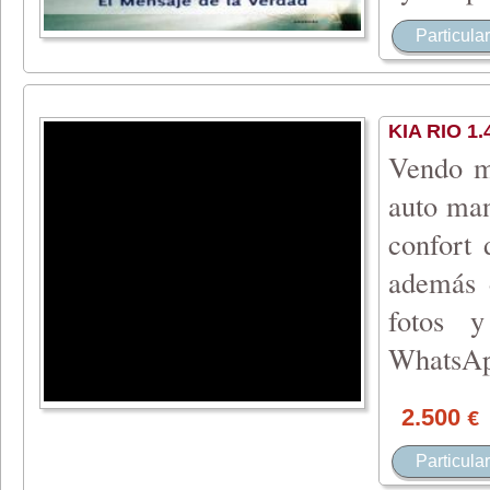
Particular
KIA RIO 1.
Vendo mi
auto ma
confort 
además 
fotos y
WhatsA
2.500
€
Particular