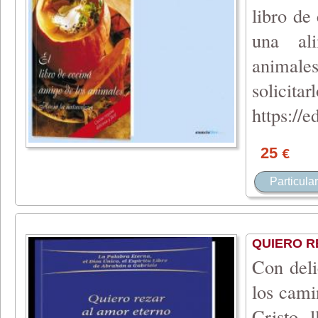
libro de
una ali
animale
sol
https://e
25
€
Particular
QUIERO R
Con deli
los cami
Cristo, 