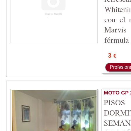
Whitenin
con el 
Marvis 
fórmula
3
€
Profesion
MOTO GP 
PISO
DORMI
SEMA