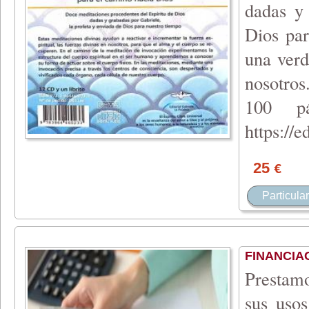
dadas y 
Dios par
una verd
nosotros
100 pá
https://e
d
25
€
Particular
FINANCIA
Prestam
sus usos