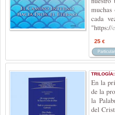
nuestro 
muchas o
cada ve
"https
:/
/
25
€
Particular
TRILOGÍA
En la pr
de la pr
la Palab
del Cris