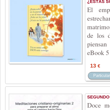
¿ESTÁS S
El emp
estrecha
matrimon
de los 
piensan 
eBook 5 
13
€
Particular
SEGUNDO 
Doce me