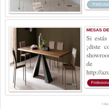
Particular
MESAS DE
Si estás
¡diste 
showroo
de d
http://a
Profesiona
< An