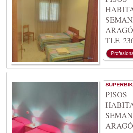
HABIT
SEMA
ARAGÓ
TLF. 236
Profesiona
SUPERBIK
PISO
HABIT
SEMAN
ARAGÓ