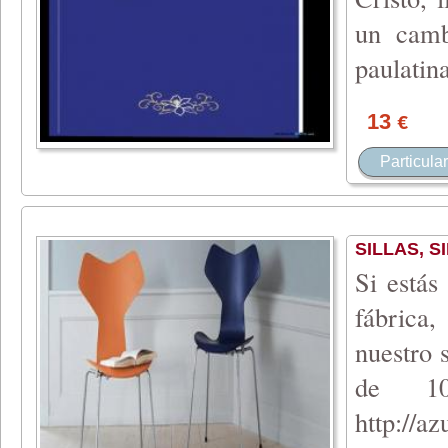
un camb
paulatin
13
€
Particular
SILLAS, 
Si estás
fábrica,
nuestro 
de 10
http://az