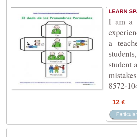
LEARN SP
I am a S
experien
a teach
student
student a
mistake
8572-10
12
€
Particular