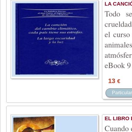
LA CANCIÓ
Todo se
crueldad
el curso
animales
atmósfe
eBook 9 
13
€
Particular
EL LIBRO
Cuando e