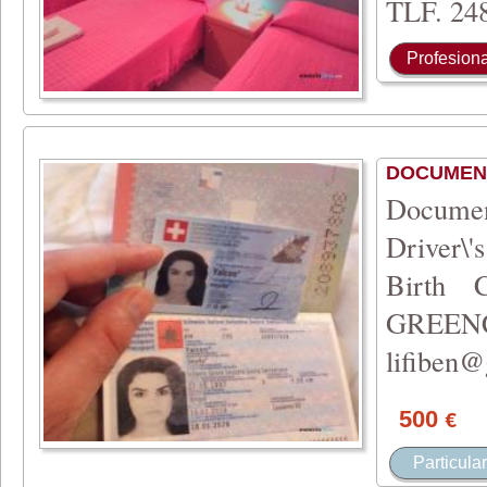
TLF. 248
Profesiona
DOCUMEN
Documen
Driver\
Birth C
GREEN
lifiben
500
€
Particular