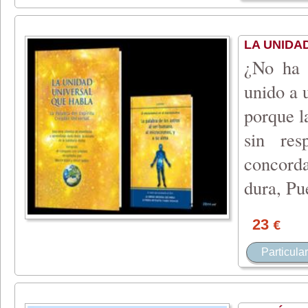
LA UNIDA
¿No ha t
unido a 
porque l
sin res
concorda
dura, Pue
23
€
Particular