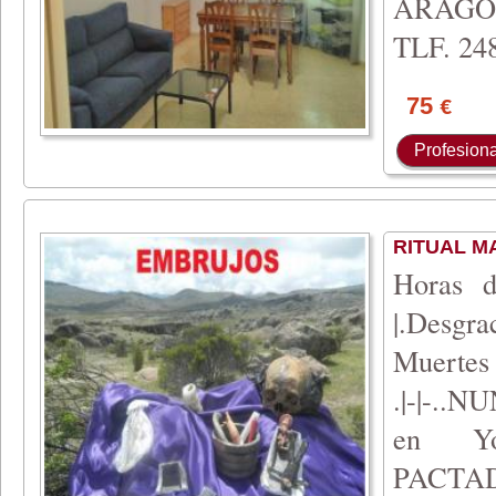
ARAGÓ
TLF. 248
75
€
Profesiona
RITUAL MA
Horas d
|.Desgra
Muertes -
.|-|-..N
en Y
PACTAD