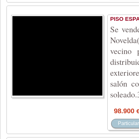
PISO ESP
Se vende
Novelda
vecino 
distribu
exterior
salón c
soleado
98.900
Particular