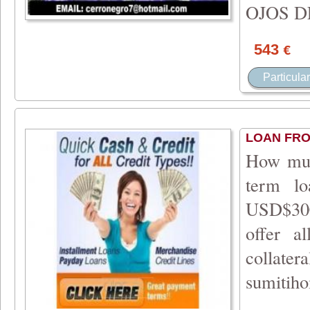
OJOS D
543
€
Particular
LOAN FROM
How muc
term l
USD$300
offer a
colla
sumitih