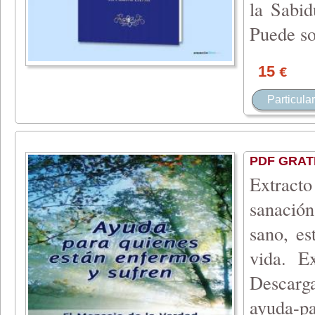
la Sabid
Puede s
o
15
€
Particular
PDF GRAT
Extract
sanació
sano, es
vida. E
Descarga
ayuda-pa