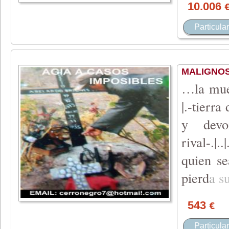
10.006
Particular
MALIGNOS 
…la muert
|.-tierra
y devo
rival-.|.
quien se
pie
rd
a
s
543
€
Particular