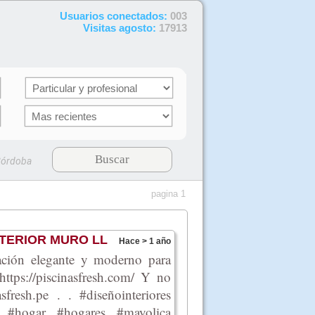
Usuarios conectados:
003
Visitas agosto:
17913
Buscar
órdoba
pagina 1
TERIOR MURO LL
Hace > 1 año
ón elegante y moderno para
https://piscinasfresh.com/ Y no
resh.pe . . #diseñointeriores
ior #hogar #hogares #mayolica