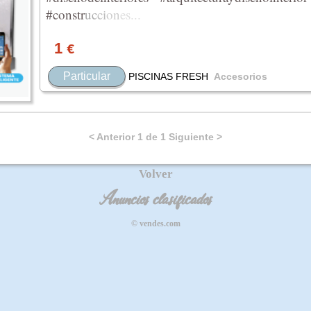
#cons
tr
uc
ci
on
es
...
1
€
Particular
PISCINAS FRESH
Accesorios
< Anterior 1 de 1 Siguiente >
Volver
Anuncios clasificados
© vendes.com