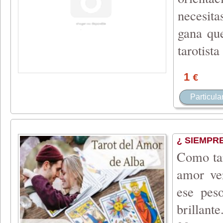
necesita
gana que
tarotist
1
€
Particula
¿ SIEMPR
Como tar
amor ver
ese pes
brillant