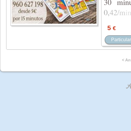
30 min
0,
42
/m
i
5
€
Particular
< An
An