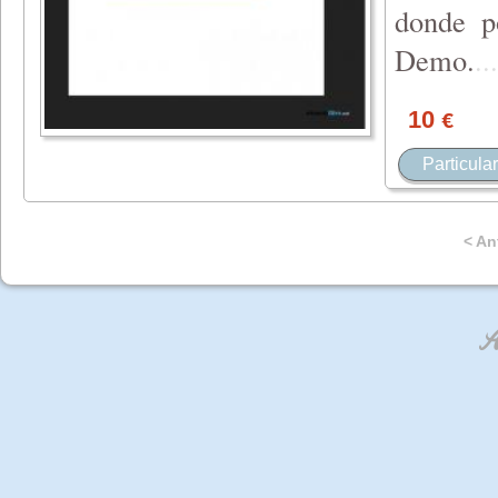
donde p
Demo.
...
10
€
Particular
< An
An