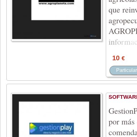
que rein
agropecu
AGROP
in
fo
rm
a
10
€
Particular
SOFTWARE
GestionP
por más 
comenda