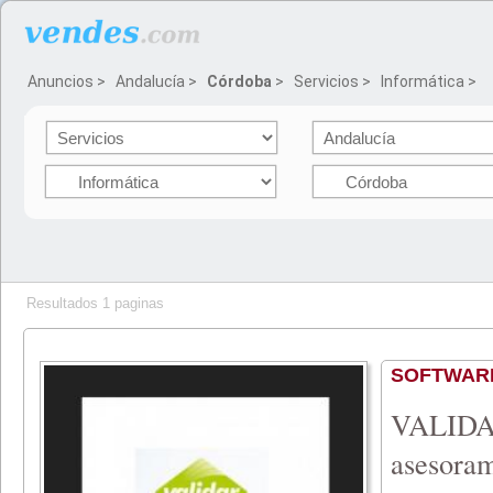
Anuncios
>
Andalucía
>
Córdoba
>
Servicios
>
Informática
>
Resultados 1 paginas
SOFTWARE
VALIDA
asesora