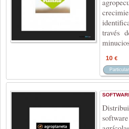
agropec
crecimi
identifi
través d
minucios
10
€
Particular
SOFTWAR
Distrib
software
agrícola