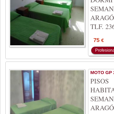
SEMA
ARAGÓ
TLF. 236
75
€
Profesiona
MOTO GP 
PISO
HABIT
SEMA
ARAGÓ