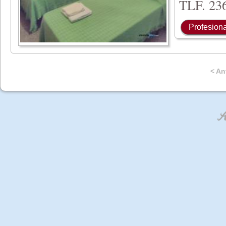
TLF. 236
Profesiona
< An
An