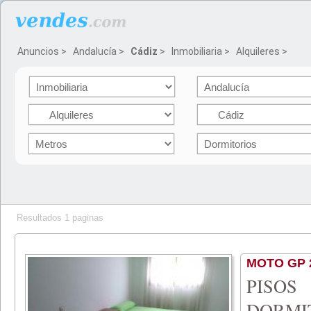
Anuncios
>
Andalucía
>
Cádiz
>
Inmobiliaria
>
Alquileres
>
Resultados 1 paginas
MOTO GP 
PISO
DORMI