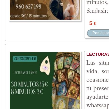
minutos
&ndash
5
€
Particular
LECTURAS
Las situ
vida. so
ocasione
tu prese
ayudarte
whatssa