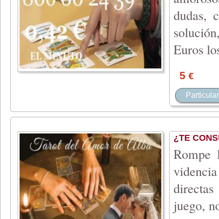
dudas, 
solución
Euros lo
5
€
Particular
¿TE CONS
Rompe l
videncia
directa
juego, n