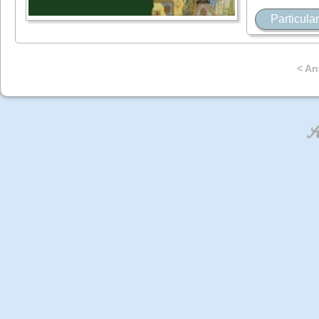
Particular
< An
An