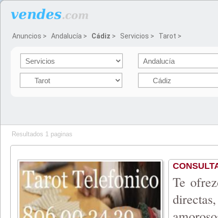
Anuncios
>
Andalucía
>
Cádiz
>
Servicios
>
Tarot
>
Resultados 1 paginas
CONSULTA
Te ofrez
directas
amoroso